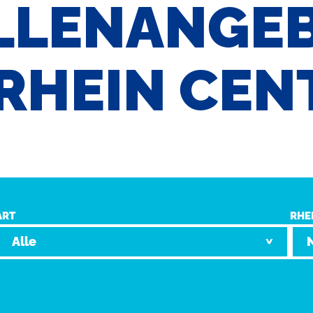
LLENANGE
 RHEIN CEN
ART
RHE