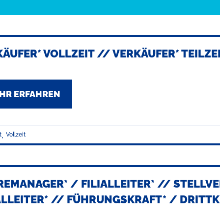
ÄUFER* VOLLZEIT // VERKÄUFER* TEILZE
HR ERFAHREN
,
t
Vollzeit
EMANAGER* / FILIALLEITER* // STELL
ALLEITER* // FÜHRUNGSKRAFT* / DRITT