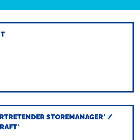
IT
VERTRETENDER STOREMANAGER* /
KRAFT*