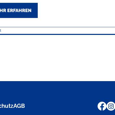
HR ERFAHREN
t
chutz
AGB